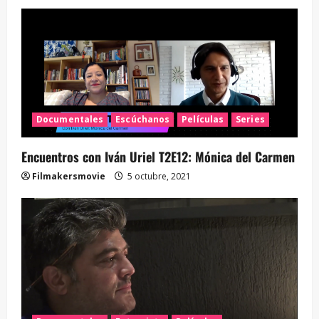
Documentales
Escúchanos
Películas
Series
Encuentros con Iván Uriel T2E12: Mónica del Carmen
Filmakersmovie
5 octubre, 2021