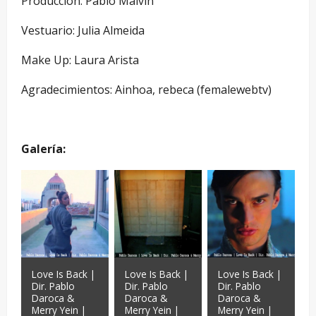
Producción: Pablo Malvin
Vestuario: Julia Almeida
Make Up: Laura Arista
Agradecimientos: Ainhoa, rebeca (femalewebtv)
Galería:
Love Is Back |
Love Is Back |
Love Is Back |
Dir. Pablo
Dir. Pablo
Dir. Pablo
Daroca &
Daroca &
Daroca &
Merry Yein |
Merry Yein |
Merry Yein |