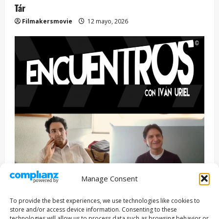
Tár
Filmakersmovie
12 mayo, 2026
Manage Consent
Entrevista
Series
To provide the best experiences, we use technologies like cookies to
ENCUENTROS CON IVÁN URIEL T3E22: JUAN PATRICIO
store and/or access device information. Consenting to these
technologies will allow us to process data such as browsing behavior or