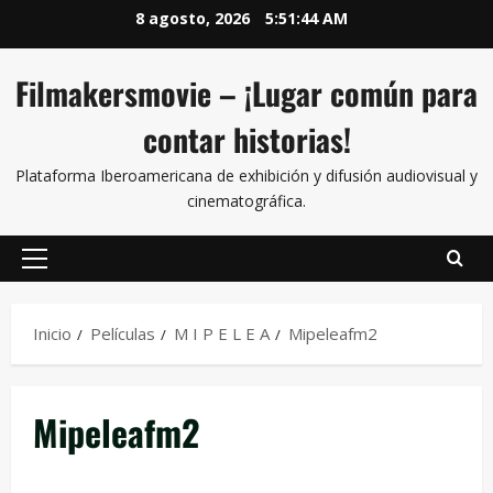
8 agosto, 2026
5:51:44 AM
Filmakersmovie – ¡Lugar común para
contar historias!
Plataforma Iberoamericana de exhibición y difusión audiovisual y
cinematográfica.
Inicio
Películas
M I P E L E A
Mipeleafm2
Mipeleafm2