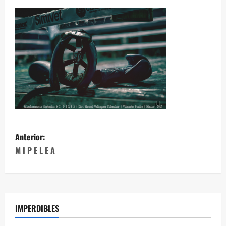
Anterior:
M I P E L E A
IMPERDIBLES