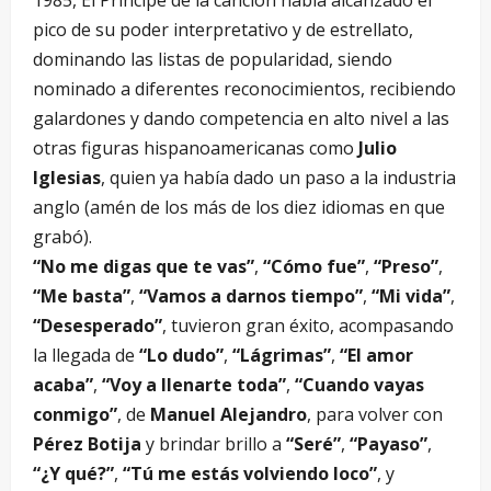
pico de su poder interpretativo y de estrellato,
dominando las listas de popularidad, siendo
nominado a diferentes reconocimientos, recibiendo
galardones y dando competencia en alto nivel a las
otras figuras hispanoamericanas como
Julio
Iglesias
, quien ya había dado un paso a la industria
anglo (amén de los más de los diez idiomas en que
grabó).
“No me digas que te vas”
,
“Cómo fue”
,
“Preso”
,
“Me basta”
,
“Vamos a darnos tiempo”
,
“Mi vida”
,
“Desesperado”
, tuvieron gran éxito, acompasando
la llegada de
“Lo dudo”
,
“Lágrimas”
,
“El amor
acaba”
,
“Voy a llenarte toda”
,
“Cuando vayas
conmigo”
, de
Manuel Alejandro
, para volver con
Pérez Botija
y brindar brillo a
“Seré”
,
“
Payaso”
,
“¿Y qué?”
,
“Tú me estás volviendo loco”
, y