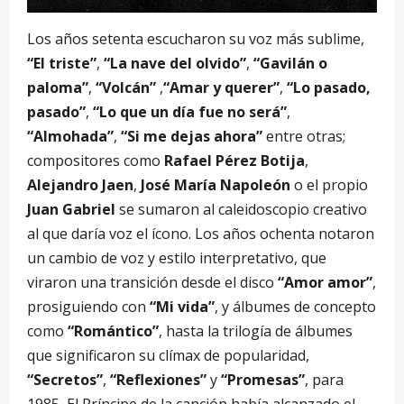
Los años setenta escucharon su voz más sublime,
“El triste”
,
“La nave del olvido”
,
“Gavilán o
paloma”
,
“Volcán”
,
“Amar y querer”
,
“Lo pasado,
pasado”
,
“Lo que un día fue no será”
,
“Almohada”
,
“Si me dejas ahora”
entre otras;
compositores como
Rafael Pérez Botija
,
Alejandro Jaen
,
José María Napoleón
o el propio
Juan Gabriel
se sumaron al caleidoscopio creativo
al que daría voz el ícono. Los años ochenta notaron
un cambio de voz y estilo interpretativo, que
viraron una transición desde el disco
“Amor amor”
,
prosiguiendo con
“Mi vida”
, y álbumes de concepto
como
“Romántico”
, hasta la trilogía de álbumes
que significaron su clímax de popularidad,
“Secretos”
,
“Reflexiones”
y
“Promesas”
, para
1985, El Príncipe de la canción había alcanzado el