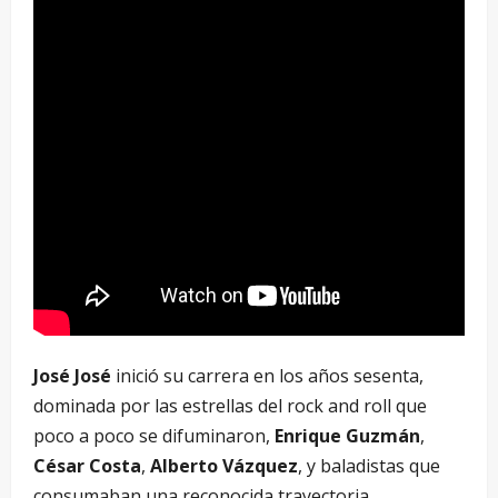
José José
inició su carrera en los años sesenta,
dominada por las estrellas del rock and roll que
poco a poco se difuminaron,
Enrique Guzmán
,
César Costa
,
Alberto Vázquez
, y baladistas que
consumaban una reconocida trayectoria,