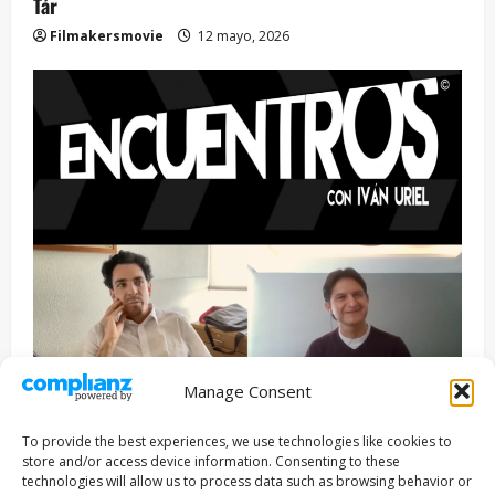
Tár
Filmakersmovie
12 mayo, 2026
Manage Consent
Entrevista
Series
To provide the best experiences, we use technologies like cookies to
ENCUENTROS CON IVÁN URIEL T3E22: JUAN PATRICIO
store and/or access device information. Consenting to these
RIVEROLL
technologies will allow us to process data such as browsing behavior or