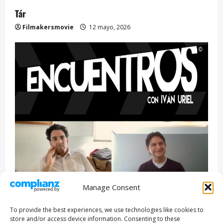
Tár
Filmakersmovie
12 mayo, 2026
Manage Consent
Entrevista
Series
To provide the best experiences, we use technologies like cookies to
ENCUENTROS CON IVÁN URIEL T3E22: JUAN PATRICIO
store and/or access device information. Consenting to these