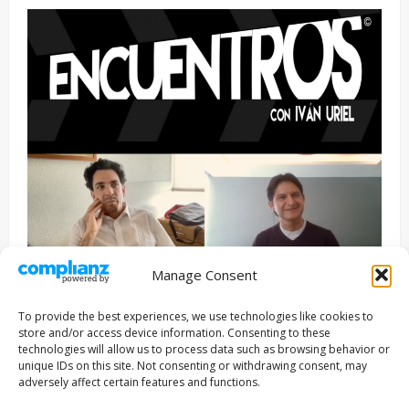
Manage Consent
Entrevista
Series
To provide the best experiences, we use technologies like cookies to
ENCUENTROS CON IVÁN URIEL T3E22: JUAN PATRICIO
store and/or access device information. Consenting to these
RIVEROLL
technologies will allow us to process data such as browsing behavior or
unique IDs on this site. Not consenting or withdrawing consent, may
Filmakersmovie
5 mayo, 2026
adversely affect certain features and functions.