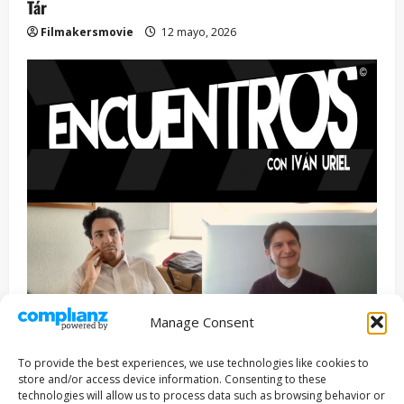
Tár
Filmakersmovie
12 mayo, 2026
Manage Consent
Entrevista
Series
To provide the best experiences, we use technologies like cookies to
ENCUENTROS CON IVÁN URIEL T3E22: JUAN PATRICIO
store and/or access device information. Consenting to these
RIVEROLL
technologies will allow us to process data such as browsing behavior or