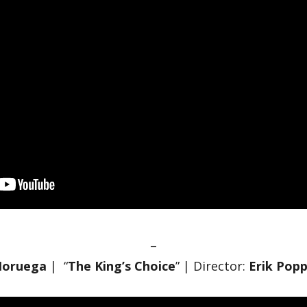
–
oruega
| “
The King’s Choice
” | Director:
Erik Pop