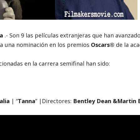
ia
.- Son 9 las películas extranjeras que han avanzad
 a una nominación en los premios
Oscars®
de la ac
cionadas en la carrera semifinal han sido:
alia
| “
Tanna
” |Directores:
Bentley Dean &Martin 