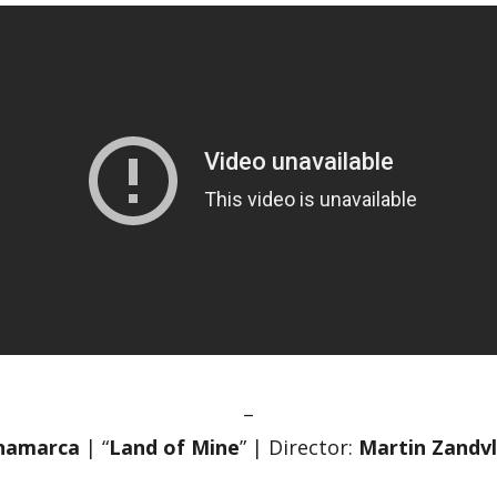
–
namarca
| “
Land of Mine
” | Director:
Martin Zandvl