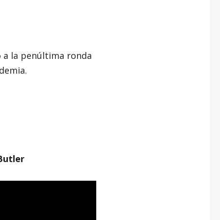
o a la penúltima ronda
ademia.
Butler