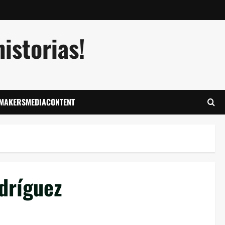
istorias!
LMAKERSMEDIACONTENT
dríguez