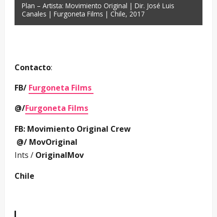
Plan – Artista: Movimiento Original | Dir. José Luis
Canales | Furgoneta Films | Chile, 2017
Contacto
:
FB/
Furgoneta Films
@/
Furgoneta Films
FB:
Movimiento Original Crew
@/
MovOriginal
Ints /
OriginalMov
Chile