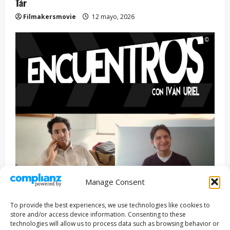
Tár
Filmakersmovie
12 mayo, 2026
Manage Consent
Entrevista
Series
To provide the best experiences, we use technologies like cookies to
ENCUENTROS CON IVÁN URIEL T3E22: JUAN PATRICIO
store and/or access device information. Consenting to these
RIVEROLL
technologies will allow us to process data such as browsing behavior or