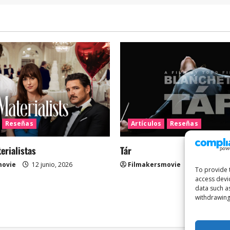
Reseñas
Artículos
Reseñas
rialistas
Tár
movie
12 junio, 2026
Filmakersmovie
12 mayo, 2
To provide 
access devi
data such a
withdrawing