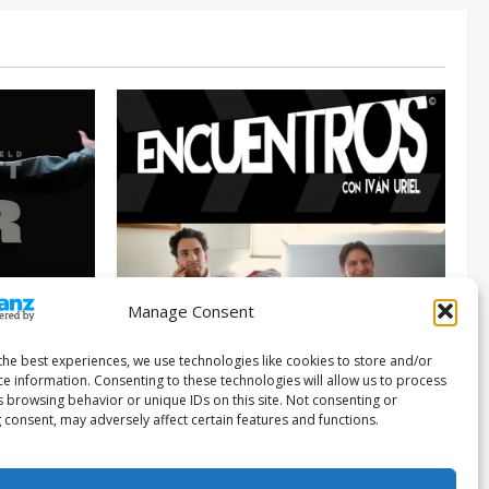
Manage Consent
Entrevista
Series
026
the best experiences, we use technologies like cookies to store and/or
ce information. Consenting to these technologies will allow us to process
ENCUENTROS CON IVÁN URIEL T3E22:
s browsing behavior or unique IDs on this site. Not consenting or
JUAN PATRICIO RIVEROLL
 consent, may adversely affect certain features and functions.
Filmakersmovie
5 mayo, 2026