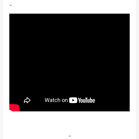
–
–
–