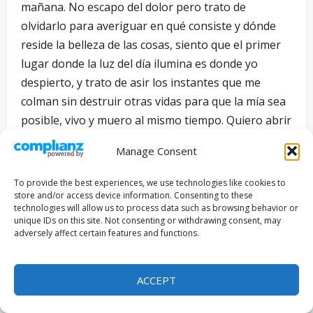
mañana. No escapo del dolor pero trato de
olvidarlo para averiguar en qué consiste y dónde
reside la belleza de las cosas, siento que el primer
lugar donde la luz del día ilumina es donde yo
despierto, y trato de asir los instantes que me
colman sin destruir otras vidas para que la mía sea
posible, vivo y muero al mismo tiempo. Quiero abrir
y cerrar los ojos, ser como las manchas que dejan
Manage Consent
las gotas de lluvia y que al final desaparecen; ser el
principio de algo, el fin de un relato, el clímax de
To provide the best experiences, we use technologies like cookies to
una obra. Quiero vivir los días uno a uno, ser el
store and/or access device information. Consenting to these
technologies will allow us to process data such as browsing behavior or
guiño que invita, la tentación, el deseo perverso,
unique IDs on this site. Not consenting or withdrawing consent, may
admirar la belleza sin tocarla, sentir de cerca, sentir
adversely affect certain features and functions.
de lejos. A medida que los días avanzan, cada día de
más es un día menos, cada hora vale ahora más
ACCEPT
que nunca, y cada minuto dura lo que el suspiro
alcanza a exhalarse por la boca; saber que se