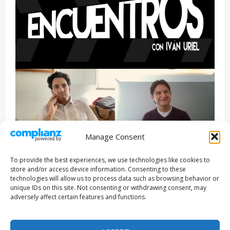
Manage Consent
Entrevista
Series
To provide the best experiences, we use technologies like cookies to
ENCUENTROS CON IVÁN URIEL T3E22: JUAN PATRICIO
store and/or access device information. Consenting to these
RIVEROLL
technologies will allow us to process data such as browsing behavior or
unique IDs on this site. Not consenting or withdrawing consent, may
Filmakersmovie
5 mayo, 2026
adversely affect certain features and functions.