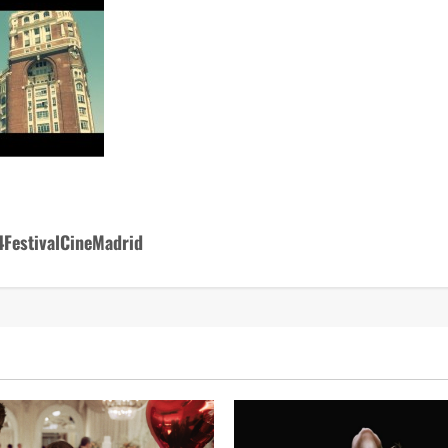
4FestivalCineMadrid