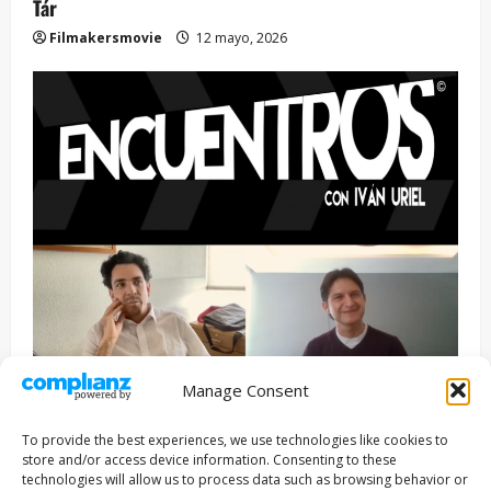
Tár
Filmakersmovie
12 mayo, 2026
Manage Consent
Entrevista
Series
To provide the best experiences, we use technologies like cookies to
ENCUENTROS CON IVÁN URIEL T3E22: JUAN PATRICIO
store and/or access device information. Consenting to these
RIVEROLL
technologies will allow us to process data such as browsing behavior or