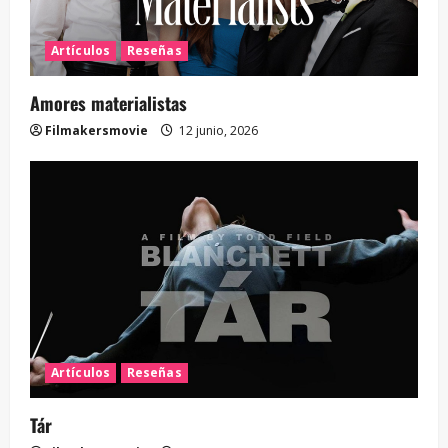
Artículos
Reseñas
Amores materialistas
Filmakersmovie
12 junio, 2026
Artículos
Reseñas
Tár