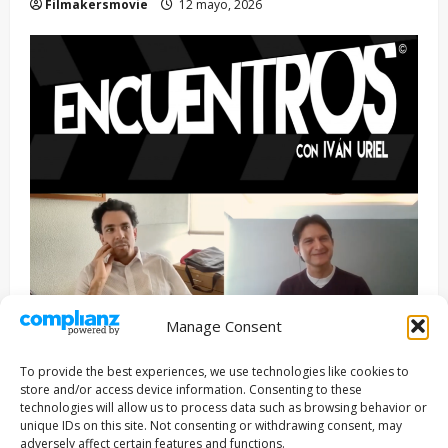
Filmakersmovie
12 mayo, 2026
Manage Consent
Entrevista
Series
To provide the best experiences, we use technologies like cookies to
ENCUENTROS CON IVÁN URIEL T3E22: JUAN PATRICIO
store and/or access device information. Consenting to these
RIVEROLL
technologies will allow us to process data such as browsing behavior or
unique IDs on this site. Not consenting or withdrawing consent, may
Filmakersmovie
5 mayo, 2026
adversely affect certain features and functions.