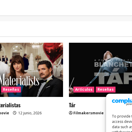
Reseñas
Artículos
Reseñas
rialistas
Tár
movie
12 junio, 2026
Filmakersmovie
12 mayo, 2
To provide 
access devi
data such a