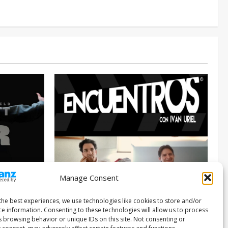
Manage Consent
Entrevista
Series
026
the best experiences, we use technologies like cookies to store and/or
ce information. Consenting to these technologies will allow us to process
ENCUENTROS CON IVÁN URIEL T3E22:
s browsing behavior or unique IDs on this site. Not consenting or
JUAN PATRICIO RIVEROLL