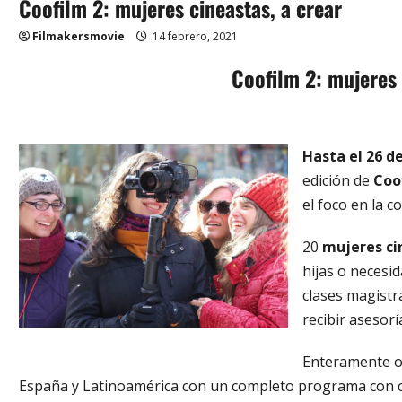
Coofilm 2: mujeres cineastas, a crear
Filmakersmovie
14 febrero, 2021
Coofilm 2: mujeres 
Hasta el 26 d
edición de
Coo
el foco en la co
20
mujeres ci
hijas o necesi
clases magistra
recibir asesor
Enteramente o
España y Latinoamérica con un completo programa con cl