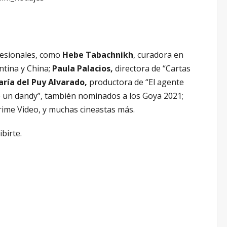
fesionales, como
Hebe Tabachnikh
, curadora en
entina y China;
Paula Palacios,
directora de “Cartas
ría del Puy Alvarado,
productora de “El agente
de un dandy”, también nominados a los Goya 2021;
rime Video, y muchas cineastas más.
birte.