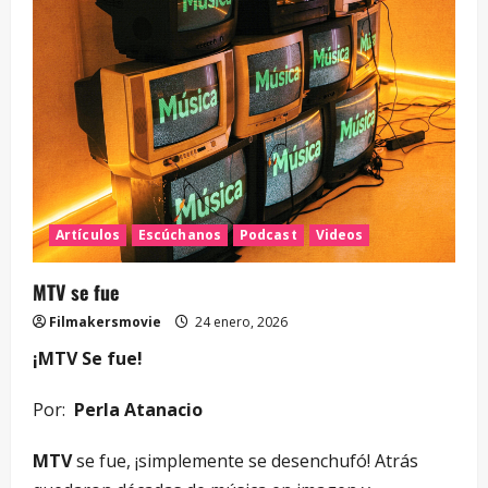
Artículos
Escúchanos
Podcast
Videos
MTV se fue
Filmakersmovie
24 enero, 2026
¡MTV Se fue!
Por:
Perla Atanacio
MTV
se fue, ¡simplemente se desenchufó! Atrás