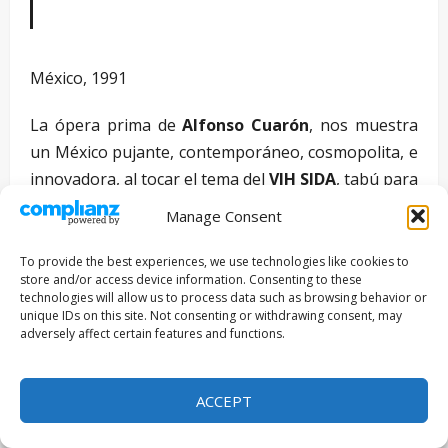
México, 1991
La ópera prima de
Alfonso Cuarón
, nos muestra
un México pujante, contemporáneo, cosmopolita, e
innovadora, al tocar el tema del
VIH SIDA
, tabú para
la época. La historia cuenta la vida de Tomás
Manage Consent
Tomás, interpretado por el actor
Daniel Giménez
Cacho
, un publicista exitoso y mujeriego que tiene
To provide the best experiences, we use technologies like cookies to
store and/or access device information. Consenting to these
un fugaz romance con Silvana, enfermera del
technologies will allow us to process data such as browsing behavior or
consultorio de su mejor amigo. Al verse en una
unique IDs on this site. Not consenting or withdrawing consent, may
adversely affect certain features and functions.
situación embarazosa, donde Tomás tiene que salir
de su departamento por la ventana para llegar al
de sus amigos, vecinos de a lado, conoce a Clarisa,
ACCEPT
una sobrecargo que vive en el departamento