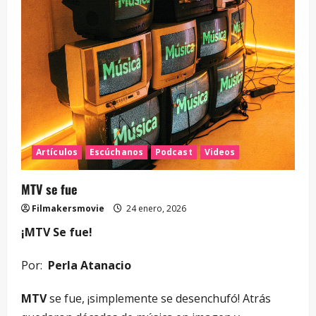
Artículos
Escúchanos
Podcast
Videos
MTV se fue
Filmakersmovie
24 enero, 2026
¡MTV Se fue!
Por:
Perla Atanacio
MTV
se fue, ¡simplemente se desenchufó! Atrás