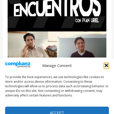
Manage Consent
Entrevista
Series
To provide the best experiences, we use technologies like cookies to
ENCUENTROS CON IVÁN URIEL T3E22: JUAN PATRICIO
store and/or access device information. Consenting to these
RIVEROLL
technologies will allow us to process data such as browsing behavior or
unique IDs on this site. Not consenting or withdrawing consent, may
Filmakersmovie
5 mayo, 2026
adversely affect certain features and functions.
Copyright © Todos los derechos reservados 2026
|
ACCEPT