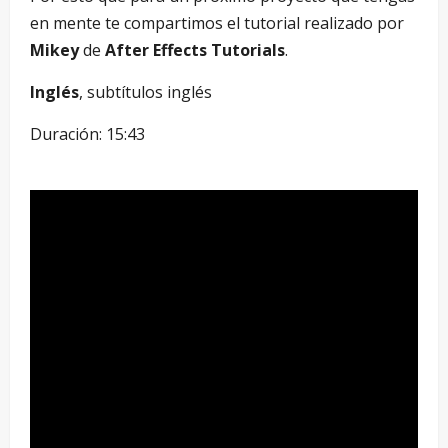
en mente te compartimos el tutorial realizado por
Mikey
de
After Effects Tutorials
.
Inglés
, subtítulos inglés
Duración: 15:43
–