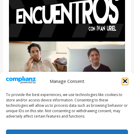
Manage Consent
Entrevista
Series
To provide the best experiences, we use technologies like cookies to
ENCUENTROS CON IVÁN URIEL T3E22: JUAN PATRICIO
store and/or access device information. Consenting to these
RIVEROLL
technologies will allow us to process data such as browsing behavior or
unique IDs on this site. Not consenting or withdrawing consent, may
Filmakersmovie
5 mayo, 2026
adversely affect certain features and functions.