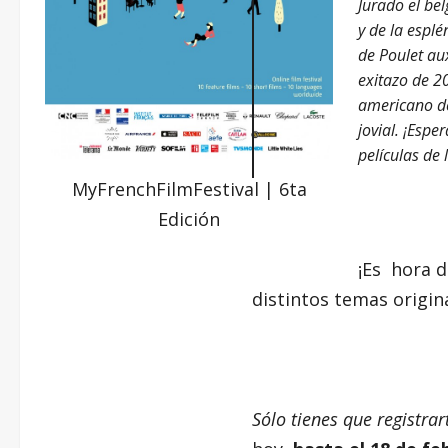
Jurado el be
y de la esp
de Poulet aux
exitazo de 20
americano de 
jovial. ¡Esp
películas de 
MyFrenchFilmFestival | 6ta
Edición
¡Es hora d
distintos temas origina
Sólo tienes que registra