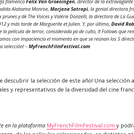
lga flamenco
Felix Van Groeningen
, director de la extravagant
léndida Alabama Monroe,
Marjane Satrapi
, la genial directora f
 prunes y de The Voices y Valérie Donzelli, la directora de La Gue
12 y más tarde de Marguerite et Julien. Y, por último,
David Rob
la película de terror, considerada ya de culto, It Follows que re
eramos con impaciencia el momento en que se reúnan los 5 direc
la selección! –
MyFrenchFilmFestival.com
e descubrir la selección de este año! Una selección 
les y representativos de la diversidad del cine franc
rte en la plataforma
MyFrenchFilmFestival.com
y podr