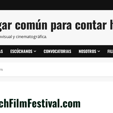
ar común para contar h
visual y cinematográfica.
AS
ESCÚCHANOS
CONVOCATORIAS
NOSOTROS
FI
om
nchFilmFestival.com