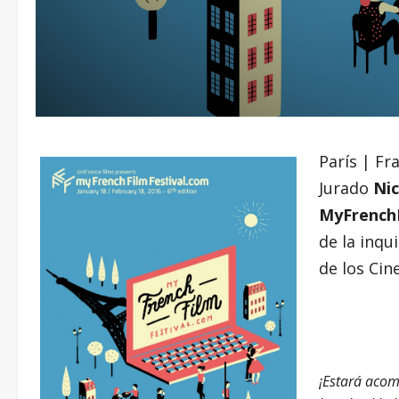
París | Fr
Jurado
Nic
MyFrenchF
de la inqu
de los Cin
¡Estará acom