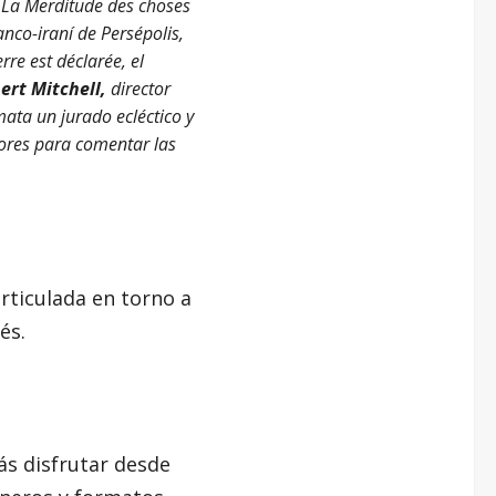
e La Merditude des choses
ranco-iraní de Persépolis,
rre est déclarée, el
ert Mitchell,
director
mata un jurado ecléctico y
tores para comentar las
articulada en torno a
és.
ás disfrutar desde