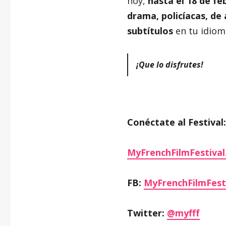
hoy,
hasta el 18 de fe
drama, policíacas, de
subtítulos
en tu idioma
¡Que lo disfrutes!
Conéctate al Festival:
MyFrenchFilmFestiva
FB:
MyFrenchFilmFest
Twitter:
@myfff