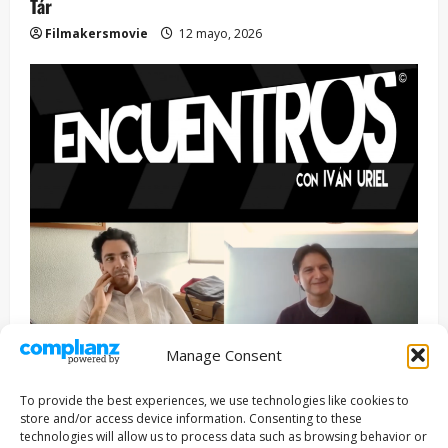
Tár
Filmakersmovie
12 mayo, 2026
Manage Consent
Entrevista
Series
To provide the best experiences, we use technologies like cookies to
ENCUENTROS CON IVÁN URIEL T3E22: JUAN PATRICIO
store and/or access device information. Consenting to these
RIVEROLL
technologies will allow us to process data such as browsing behavior or