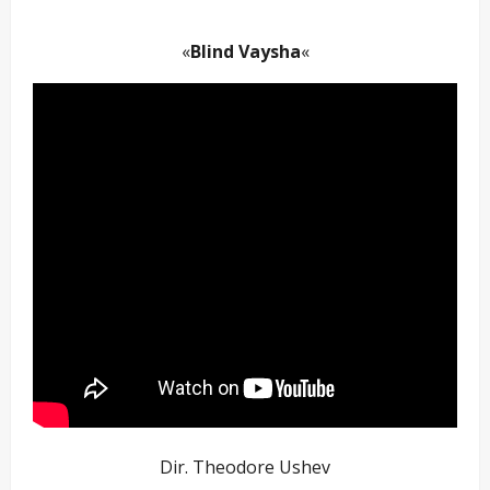
«
Blind Vaysha
«
Dir. Theodore Ushev