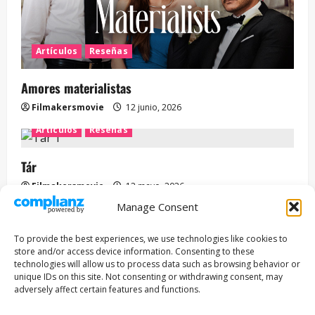
Artículos
Reseñas
Amores materialistas
Filmakersmovie
12 junio, 2026
Artículos
Reseñas
Tár
Filmakersmovie
12 mayo, 2026
Manage Consent
Entrevista
Series
To provide the best experiences, we use technologies like cookies to
ENCUENTROS CON IVÁN URIEL T3E22: JUAN PATRICIO
store and/or access device information. Consenting to these
RIVEROLL
technologies will allow us to process data such as browsing behavior or
unique IDs on this site. Not consenting or withdrawing consent, may
Filmakersmovie
5 mayo, 2026
adversely affect certain features and functions.