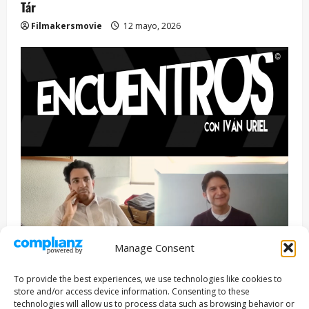
Tár
Filmakersmovie
12 mayo, 2026
Manage Consent
Entrevista
Series
To provide the best experiences, we use technologies like cookies to
ENCUENTROS CON IVÁN URIEL T3E22: JUAN PATRICIO
store and/or access device information. Consenting to these
RIVEROLL
technologies will allow us to process data such as browsing behavior or