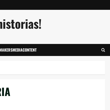
istorias!
LMAKERSMEDIACONTENT
RIA