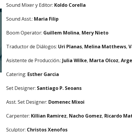
Sound Mixer y Editor:
Koldo Corella
Sound Asst.:
Maria Filip
Boom Operator:
Guillem Molina
,
Mery Nieto
Traductor de Diálogos:
Uri Planas
,
Melina Matthews
,
V
Asistente de Producción.:
Julia Wilke
,
Marta Olcoz
,
Arge
Catering:
Esther Garcia
Set Designer:
Santiago P. Seoans
Asst. Set Designer:
Domenec Mixoi
Carpenter:
Killian Ramirez
,
Nacho Gomez
,
Ricardo Ma
Sculptor:
Christos Xenofos