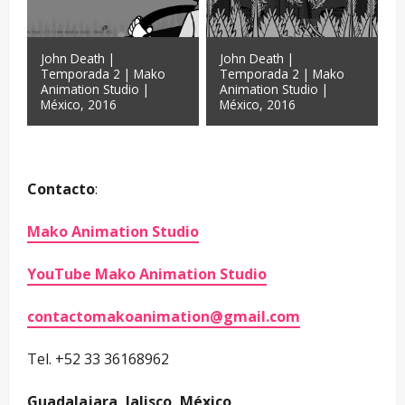
John Death |
John Death |
Temporada 2 | Mako
Temporada 2 | Mako
Animation Studio |
Animation Studio |
México, 2016
México, 2016
–
Contacto
:
Mako Animation Studio
YouTube Mako Animation Studio
contactomakoanimation@gmail.com
Tel. +52 33 36168962
Guadalajara, Jalisco, México