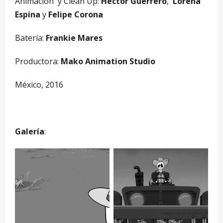
Animación y Clean Up:
Héctor Guerrero
,
Lorena
Espina
y
Felipe Corona
Batería:
Frankie Mares
Productora:
Mako Animation Studio
México, 2016
–
Galería
: