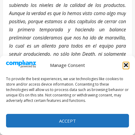
subiendo los niveles de la calidad de los productos.
Aunque la verdad es que lo hemos visto como algo muy
positivo, porque estamos a dos capítulos de cerrar con
la primera temporada y haciendo un balance
preliminar consideramos que nos ha ido de maravilla,
lo cual es un aliento para todos en el equipo para
seguir produciendo, no sólo John Death, ni solamente
para You Tube, sino ir buscando entrada a proyectos
Manage Consent
más ambiciosos y canales diferentes, que se vuelvan
más retadores.
To provide the best experiences, we use technologies like cookies to
store and/or access device information. Consenting to these
technologies will allow us to process data such as browsing behavior or
¿Por qué es importante hacer animación e
unique IDs on this site. Not consenting or withdrawing consent, may
invertir en esta industria?
adversely affect certain features and functions.
ACCEPT
Como mencionaba previamente, creo que la