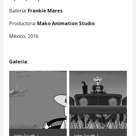
Batería:
Frankie Mares
Productora:
Mako Animation Studio
México, 2016
–
Galería
:
John Death |
John Death |