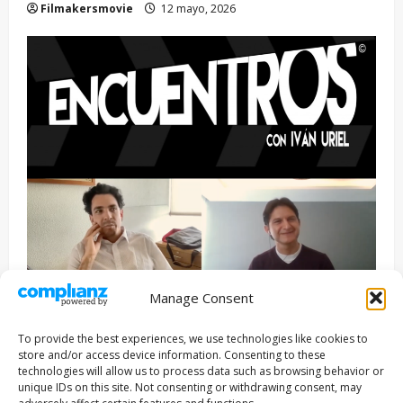
Filmakersmovie
12 mayo, 2026
Manage Consent
Entrevista
Series
To provide the best experiences, we use technologies like cookies to
ENCUENTROS CON IVÁN URIEL T3E22: JUAN PATRICIO
store and/or access device information. Consenting to these
RIVEROLL
technologies will allow us to process data such as browsing behavior or
unique IDs on this site. Not consenting or withdrawing consent, may
Filmakersmovie
5 mayo, 2026