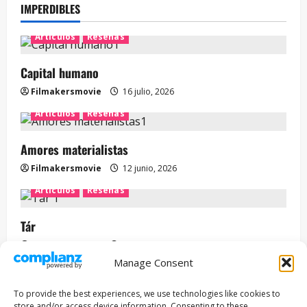
IMPERDIBLES
Artículos
Reseñas
Capital humano
Filmakersmovie
16 julio, 2026
Artículos
Reseñas
Amores materialistas
Filmakersmovie
12 junio, 2026
Artículos
Reseñas
Tár
Filmakersmovie
12 mayo, 2026
Manage Consent
Entrevista
Series
To provide the best experiences, we use technologies like cookies to
ENCUENTROS CON IVÁN URIEL T3E22: JUAN PATRICIO
store and/or access device information. Consenting to these