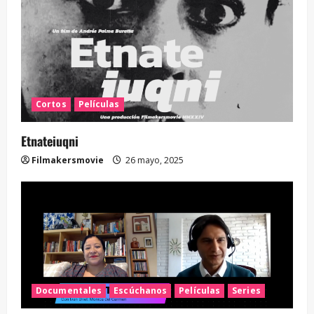
Cortos
Películas
Etnateiuqni
Filmakersmovie
26 mayo, 2025
Documentales
Escúchanos
Películas
Series