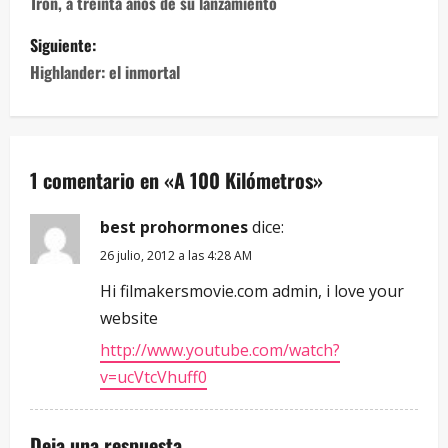
Tron, a treinta años de su lanzamiento
Siguiente:
Highlander: el inmortal
1 comentario en «
A 100 Kilómetros
»
best prohormones
dice:
26 julio, 2012 a las 4:28 AM
Hi filmakersmovie.com admin, i love your
website
http://www.youtube.com/watch?
v=ucVtcVhuff0
Deja una respuesta