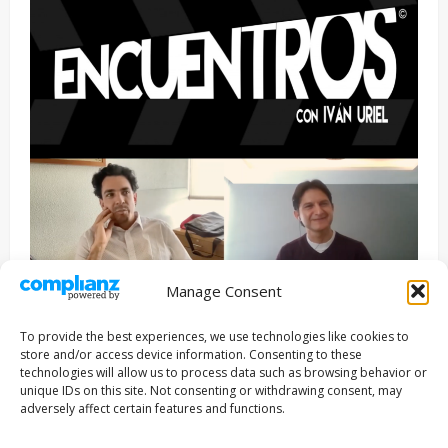
Manage Consent
Entrevista
Series
To provide the best experiences, we use technologies like cookies to
ENCUENTROS CON IVÁN URIEL T3E22: JUAN PATRICIO
store and/or access device information. Consenting to these
RIVEROLL
technologies will allow us to process data such as browsing behavior or
unique IDs on this site. Not consenting or withdrawing consent, may
Filmakersmovie
5 mayo, 2026
adversely affect certain features and functions.