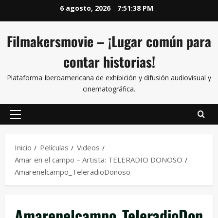
6 agosto, 2026
7:51:38 PM
Filmakersmovie – ¡Lugar común para
contar historias!
Plataforma Iberoamericana de exhibición y difusión audiovisual y
cinematográfica.
Inicio
Películas
Videos
Amar en el campo – Artista: TELERADIO DONOSO
Amarenelcampo_TeleradioDonoso
Amarenelcampo_TeleradioDon