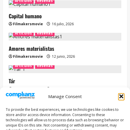
Artículos
Reseñas
Capital humano
Filmakersmovie
16 julio, 2026
Artículos
Reseñas
Amores materialistas
Filmakersmovie
12 junio, 2026
Artículos
Reseñas
Tár
Filmakersmovie
12 mayo, 2026
Manage Consent
Entrevista
Series
To provide the best experiences, we use technologies like cookies to
ENCUENTROS CON IVÁN URIEL T3E22: JUAN PATRICIO
store and/or access device information. Consenting to these
RIVEROLL
technologies will allow us to process data such as browsing behavior or
unique IDs on this site. Not consenting or withdrawing consent, may
Filmakersmovie
5 mayo, 2026