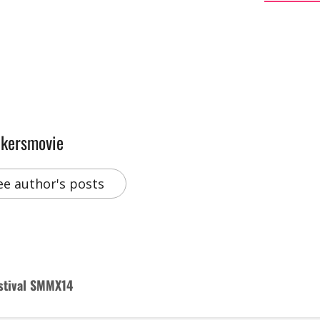
akersmovie
ee author's posts
estival SMMX14