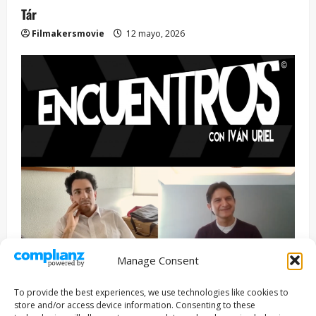
Tár
Filmakersmovie
12 mayo, 2026
Manage Consent
Entrevista
Series
To provide the best experiences, we use technologies like cookies to
ENCUENTROS CON IVÁN URIEL T3E22: JUAN PATRICIO
store and/or access device information. Consenting to these