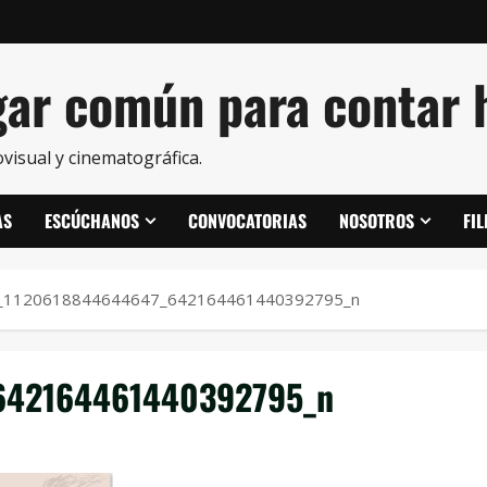
ar común para contar h
visual y cinematográfica.
AS
ESCÚCHANOS
CONVOCATORIAS
NOSOTROS
FI
_1120618844644647_642164461440392795_n
642164461440392795_n