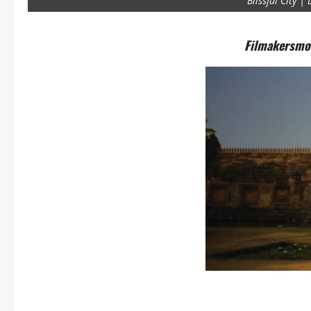
Blissful City |
Filmakersmov