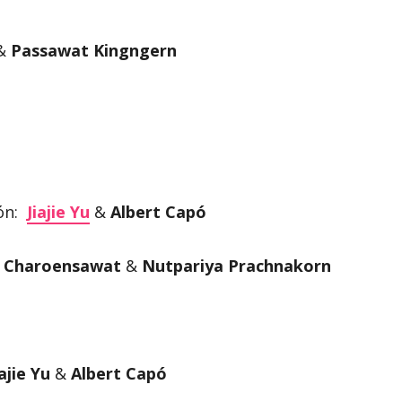
&
Passawat Kingngern
ión:
Jiajie Yu
&
Albert Capó
e Charoensawat
&
Nutpariya Prachnakorn
iajie Yu
&
Albert Capó