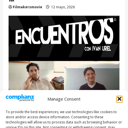
Filmakersmovie
12 mayo, 2026
Manage Consent
Entrevista
Series
To provide the best experiences, we use technologies like cookies to
ENCUENTROS CON IVÁN URIEL T3E22: JUAN PATRICIO
store and/or access device information. Consenting to these
RIVEROLL
technologies will allow us to process data such as browsing behavior or
unique IDs on this site. Not consenting or withdrawing consent, may