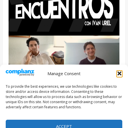
Manage Consent
Entrevista
Series
To provide the best experiences, we use technologies like cookies to
ENCUENTROS CON IVÁN URIEL T3E22: JUAN PATRICIO
store and/or access device information. Consenting to these
RIVEROLL
technologies will allow us to process data such as browsing behavior or
unique IDs on this site. Not consenting or withdrawing consent, may
Filmakersmovie
5 mayo, 2026
adversely affect certain features and functions.
Copyright © Todos los derechos reservados 2026
|
ACCEPT