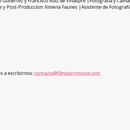
o Gutiérrez y Francisco Ruiz de Viñaspre |Fotografía y Cáma
e y Post-Producción: Ximena Faunes |Asistente de Fotograf
os a escribirnos:
contacto@filmakersmovie.com