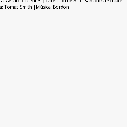
ra: Gerardo Fuentes | Dirección de Arte: Samantha Schlack
ía: Tomas Smith |Música: Bordon