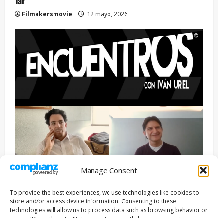
Tár
Filmakersmovie
12 mayo, 2026
Manage Consent
Entrevista
Series
To provide the best experiences, we use technologies like cookies to
ENCUENTROS CON IVÁN URIEL T3E22: JUAN PATRICIO
store and/or access device information. Consenting to these
RIVEROLL
technologies will allow us to process data such as browsing behavior or