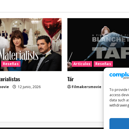
Reseñas
Artículos
Reseñas
rialistas
Tár
movie
12 junio, 2026
Filmakersmovie
12 mayo, 2
To provide 
access devi
data such a
withdrawing