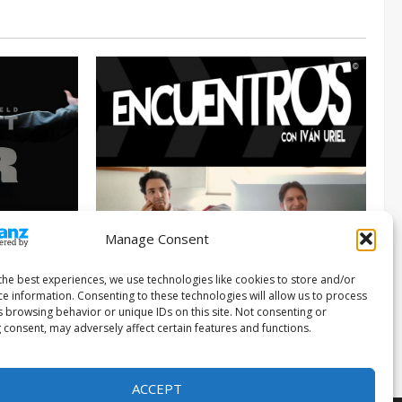
Manage Consent
Entrevista
Series
026
the best experiences, we use technologies like cookies to store and/or
ce information. Consenting to these technologies will allow us to process
ENCUENTROS CON IVÁN URIEL T3E22:
s browsing behavior or unique IDs on this site. Not consenting or
JUAN PATRICIO RIVEROLL
 consent, may adversely affect certain features and functions.
Filmakersmovie
5 mayo, 2026
ACCEPT