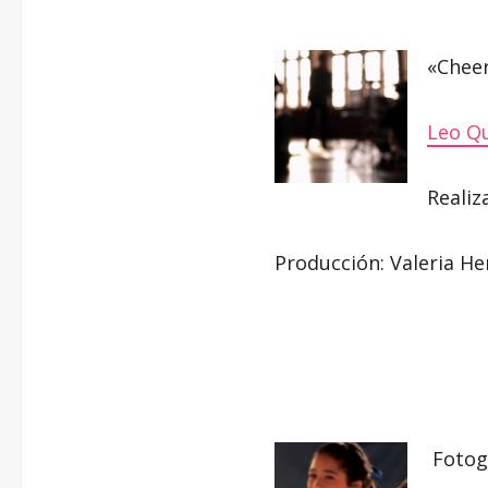
«Cheer
Leo Q
Realiz
Producción: Valeria H
Fotogr