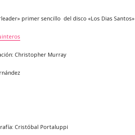
leader» primer sencillo del disco «Los Dias Santos»
uinteros
ación: Christopher Murray
ernández
afía: Cristóbal Portaluppi