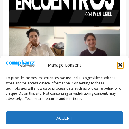
Manage Consent
Entrevista
Series
To provide the best experiences, we use technologies like cookies to
ENCUENTROS CON IVÁN URIEL T3E22: JUAN PATRICIO
store and/or access device information. Consenting to these
RIVEROLL
technologies will allow us to process data such as browsing behavior or
unique IDs on this site. Not consenting or withdrawing consent, may
Filmakersmovie
5 mayo, 2026
adversely affect certain features and functions.
Copyright © Todos los derechos reservados 2026
|
ACCEPT
MoreNews
por AF themes.