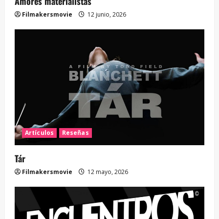
Amores materialistas
Filmakersmovie
12 junio, 2026
Artículos
Reseñas
Tár
Filmakersmovie
12 mayo, 2026