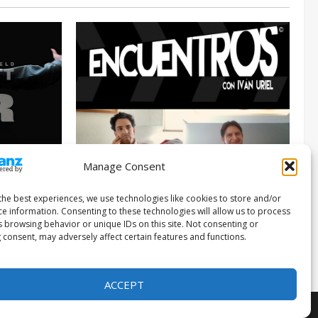
Manage Consent
Entrevista
Series
026
the best experiences, we use technologies like cookies to store and/or
ce information. Consenting to these technologies will allow us to process
ENCUENTROS CON IVÁN URIEL T3E22:
s browsing behavior or unique IDs on this site. Not consenting or
JUAN PATRICIO RIVEROLL
 consent, may adversely affect certain features and functions.
Filmakersmovie
5 mayo, 2026
ACCEPT
F themes.