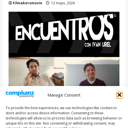
Filmakersmovie
12 mayo, 2026
Manage Consent
Entrevista
Series
To provide the best experiences, we use technologies like cookies to
ENCUENTROS CON IVÁN URIEL T3E22: JUAN PATRICIO
store and/or access device information. Consenting to these
RIVEROLL
technologies will allow us to process data such as browsing behavior or
unique IDs on this site. Not consenting or withdrawing consent, may
Filmakersmovie
5 mayo, 2026