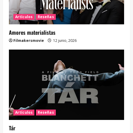
Artículos
Reseñas
Amores materialistas
Filmakersmovie
12 junio, 2026
Artículos
Reseñas
Tár