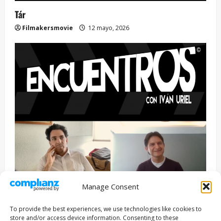
Tár
Filmakersmovie
12 mayo, 2026
Manage Consent
Entrevista
Series
To provide the best experiences, we use technologies like cookies to
ENCUENTROS CON IVÁN URIEL T3E22: JUAN PATRICIO
store and/or access device information. Consenting to these