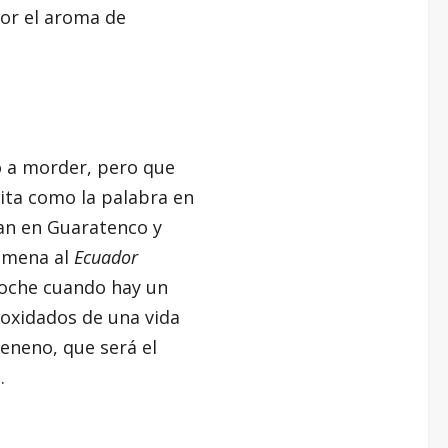
por el aroma de
o a morder, pero que
ita como la palabra en
ran en Guaratenco y
Jimena al
Ecuador
noche cuando hay un
s oxidados de una vida
eneno, que será el
.