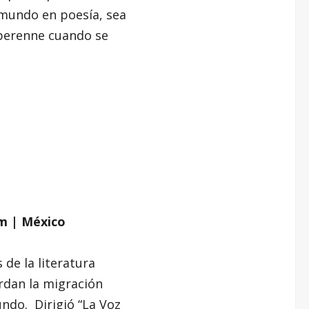
l mundo en poesía, sea
 perenne cuando se
m | México
de la literatura
ordan la migración
undo. Dirigió “La Voz