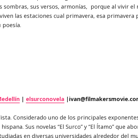
sus sombras, sus versos, armonías, porque al vivir e
 viven las estaciones cual primavera, esa primavera
 poesía.
Medellín
|
elsurconovela
|ivan@filmakersmovie.co
ista. Considerado uno de los principales exponentes 
 hispana. Sus novelas “El Surco” y “El Ítamo” que ab
studiadas en diversas universidades alrededor del m