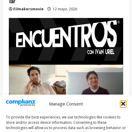
Tár
Filmakersmovie
12 mayo, 2026
Manage Consent
Entrevista
Series
To provide the best experiences, we use technologies like cookies to
ENCUENTROS CON IVÁN URIEL T3E22: JUAN PATRICIO
store and/or access device information. Consenting to these
RIVEROLL
technologies will allow us to process data such as browsing behavior or